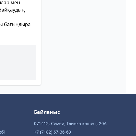
ылар мен
 байқаудың
ды бағындыра
Байланыс
071412, Семей, Глинка көшесі, 20А
ебі
+7 (7182) 67-36-69