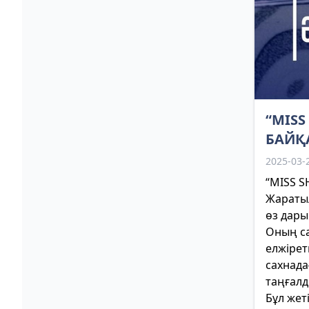
“MISS
БАЙҚ
2025-03-
“MISS 
Жаратыл
өз дары
Оның са
елжірет
сахнада
таңғалд
Бұл жет