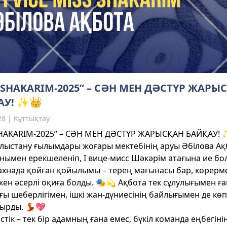
 SHAKARIM-2025” – СӘН МЕН ДӘСТҮР ЖАРЫ
АУ! ✨👑
28 | Құттықтау
SHAKARIM-2025” – СӘН МЕН ДӘСТҮР ЖАРЫСҚАН БАЙҚАУ!
ыстану ғылымдары жоғары мектебінің аруы Әбілова Ақ
нымен ерекшеленіп, I вице-мисс Шәкәрім атағына ие бо
хнада қойған қойылымы – терең мағынасы бар, көрерме
кен әсерлі оқиға болды. 🎭💫 Ақбота тек сұлулығымен ға
ғы шеберлігімен, ішкі жан-дүниесінің байлығымен де көп
ырды. 💃💖
істік – тек бір адамның ғана емес, бүкіл команда еңбегіні