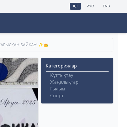
ҚАЗ
РУС
ENG
 ЖАРЫСҚАН БАЙҚАУ! ✨👑
Категориялар
Құттықтау
Жаңалықтар
Ғылым
Спорт