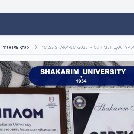
Жаңалықтар
“MISS SHAKARIM-2025” – СӘН МЕН ДӘСТҮР