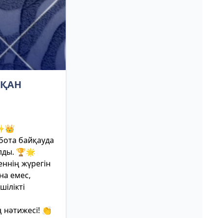
СҚАН
 ✨👑
бота байқауда
лды. 🏆🌟
ннің жүрегін
на емес,
шілікті
ң нәтижесі! 👏