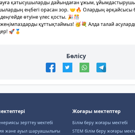
қауға қатысушыларды дайындаған ұжым, ұйымдастыруш
ылардың еңбегі орасан зор. 🤝🔥 Олардың әрқайсысы
деңгейде өтуіне үлес қосты. 🎉🎊
жеңімпаздарды құттықтаймыз! 🥳💐 Алда талай асулар
дер! 🚀🏅
Бөлісу
мектептері
Жоғары мектептер
нериясы зерттеу мектебі
Білім беру жоғары мектебі
ия және ауыл шаруашылығы
STEM білім беру жоғары мект