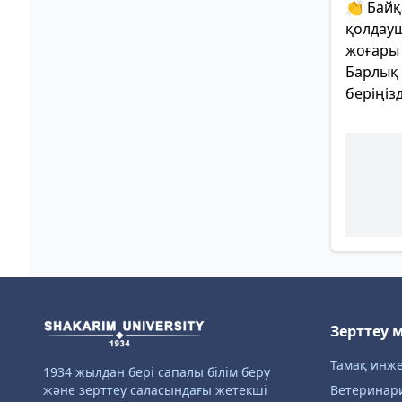
👏 Бай
қолдауш
жоғары 
Барлық 
беріңіз
Зерттеу 
Тамақ инже
1934 жылдан бері сапалы білім беру
және зерттеу саласындағы жетекші
Ветеринар