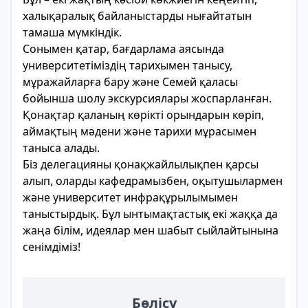
халықаралық байланыстарды нығайтатын
тамаша мүмкіндік.
Сонымен қатар, бағдарлама аясында
университетіміздің тарихымен танысу,
мұражайларға бару және Семей қаласы
бойынша шолу экскурсиялары жоспарланған.
Қонақтар қаланың көрікті орындарын көріп,
аймақтың мәдени және тарихи мұрасымен
таныса алады.
Біз делегацияны қонақжайлылықпен қарсы
алып, оларды кафедрамызбен, оқытушылармен
және университет инфрақұрылымымен
таныстырдық. Бұл ынтымақтастық екі жаққа да
жаңа білім, идеялар мен шабыт сыйлайтынына
сенімдіміз!
Бөлісу