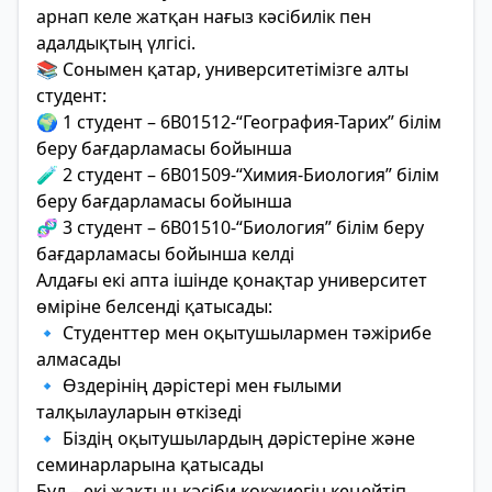
арнап келе жатқан нағыз кәсібилік пен
адалдықтың үлгісі.
📚 Сонымен қатар, университетімізге алты
студент:
🌍 1 студент – 6В01512-“География-Тарих” білім
беру бағдарламасы бойынша
🧪 2 студент – 6В01509-“Химия-Биология” білім
беру бағдарламасы бойынша
🧬 3 студент – 6В01510-“Биология” білім беру
бағдарламасы бойынша келді
Алдағы екі апта ішінде қонақтар университет
өміріне белсенді қатысады:
🔹 Студенттер мен оқытушылармен тәжірибе
алмасады
🔹 Өздерінің дәрістері мен ғылыми
талқылауларын өткізеді
🔹 Біздің оқытушылардың дәрістеріне және
семинарларына қатысады
Бұл – екі жақтың кәсіби көкжиегін кеңейтіп,