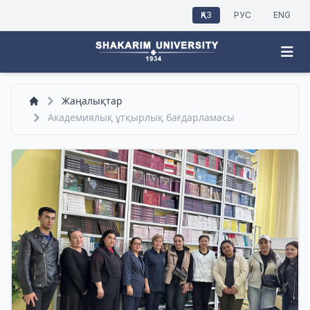
ҚАЗ
РУС
ENG
Жаңалықтар
Академиялық ұтқырлық бағдарламасы