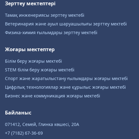
Зерттеу мектептері
Тамақ инженериясы зерттеу мектебі
Ветеринария және ауыл шаруашылығы зерттеу мектебі
Физика-химия ғылымдары зерттеу мектебі
Жоғары мектептер
Білім беру жоғары мектебі
STEM білім беру жоғары мектебі
Спорт және жаратылыстану ғылымдары жоғары мектебі
Цифрлық технологиялар және құрылыс жоғары мектебі
Бизнес және коммуникация жоғары мектебі
Байланыс
071412, Семей, Глинка көшесі, 20А
+7 (7182) 67-36-69