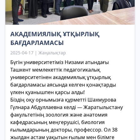
АКАДЕМИЯЛЫҚ ҰТҚЫРЛЫҚ
БАҒДАРЛАМАСЫ
2025-04-17 | Жаңалықтар
Бүгін университетіміз Низами атындағы
Ташкент мемлекеттік педагогикалық
университетінен академиялық ұтқырлық
бағдарламасы аясында келген қонақтарды
үлкен қуанышпен қарсы алды!
Біздің оқу орнымызға құрметті Шахмурова
Гүлнара Абдуллаевна келді — Жаратылыстану
факультетінің зоология және анатомия
кафедрасының меңгерушісі, биология
ғылымдарының докторы, профессор. Ол 38
жылдан астам уақытын ғылым мен білімге