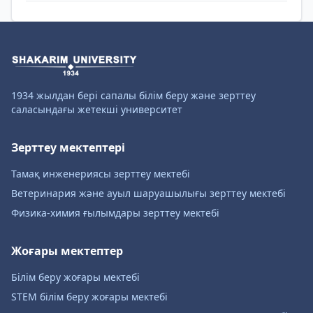
1934 жылдан бері сапалы білім беру және зерттеу
саласындағы жетекші университет
Зерттеу мектептері
Тамақ инженериясы зерттеу мектебі
Ветеринария және ауыл шаруашылығы зерттеу мектебі
Физика-химия ғылымдары зерттеу мектебі
Жоғары мектептер
Білім беру жоғары мектебі
STEM білім беру жоғары мектебі